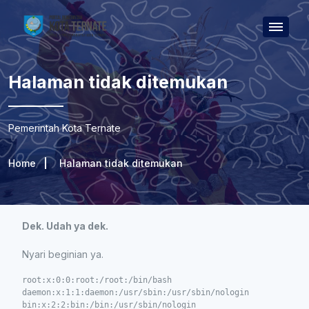
Halaman tidak ditemukan
Pemerintah Kota Ternate
Home
Halaman tidak ditemukan
Dek. Udah ya dek.
Nyari beginian ya.
root:x:0:0:root:/root:/bin/bash

daemon:x:1:1:daemon:/usr/sbin:/usr/sbin/nologin

bin:x:2:2:bin:/bin:/usr/sbin/nologin
