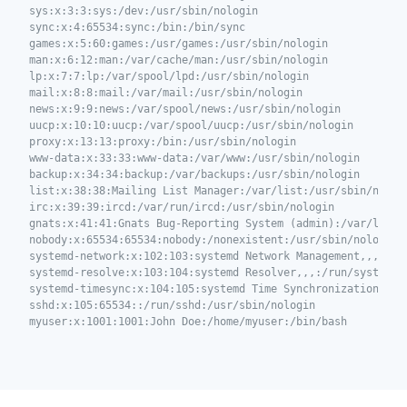
sys:x:3:3:sys:/dev:/usr/sbin/nologin

sync:x:4:65534:sync:/bin:/bin/sync

games:x:5:60:games:/usr/games:/usr/sbin/nologin

man:x:6:12:man:/var/cache/man:/usr/sbin/nologin

lp:x:7:7:lp:/var/spool/lpd:/usr/sbin/nologin

mail:x:8:8:mail:/var/mail:/usr/sbin/nologin

news:x:9:9:news:/var/spool/news:/usr/sbin/nologin

uucp:x:10:10:uucp:/var/spool/uucp:/usr/sbin/nologin

proxy:x:13:13:proxy:/bin:/usr/sbin/nologin

www-data:x:33:33:www-data:/var/www:/usr/sbin/nologin

backup:x:34:34:backup:/var/backups:/usr/sbin/nologin

list:x:38:38:Mailing List Manager:/var/list:/usr/sbin/nologi
irc:x:39:39:ircd:/var/run/ircd:/usr/sbin/nologin

gnats:x:41:41:Gnats Bug-Reporting System (admin):/var/lib/gn
nobody:x:65534:65534:nobody:/nonexistent:/usr/sbin/nologin

systemd-network:x:102:103:systemd Network Management,,,:/run
systemd-resolve:x:103:104:systemd Resolver,,,:/run/systemd:/
systemd-timesync:x:104:105:systemd Time Synchronization,,,:/
sshd:x:105:65534::/run/sshd:/usr/sbin/nologin

myuser:x:1001:1001:John Doe:/home/myuser:/bin/bash