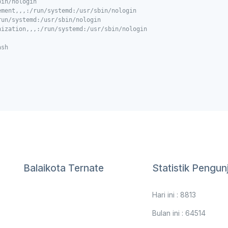
in/nologin

ment,,,:/run/systemd:/usr/sbin/nologin

un/systemd:/usr/sbin/nologin

ization,,,:/run/systemd:/usr/sbin/nologin

ash
Balaikota Ternate
Statistik Pengun
Hari ini : 8813
Bulan ini : 64514