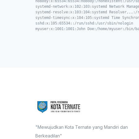
nobody:x:65534:65534:nobody:/nonexistent:/usr/sb
systemd-network:x:102:103:systemd Network Manage
systemd-resolve:x:103:104:systemd Resolver,,,:/r
systemd-timesync:x:104:105:systemd Time Synchron
sshd:x:105:65534::/run/sshd:/usr/sbin/nologin

myuser:x:1001:1001:John Doe:/home/myuser:/bin/b
"Mewujudkan Kota Ternate yang Mandiri dan
Berkeadilan"