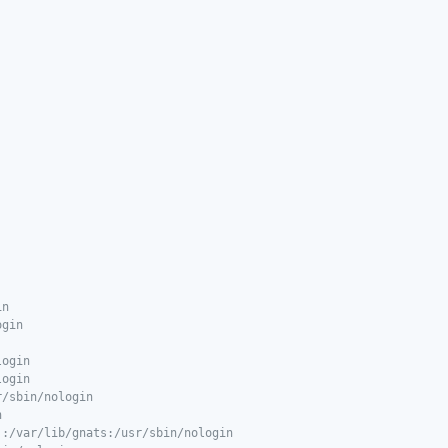
n

gin

ogin

ogin

/sbin/nologin



:/var/lib/gnats:/usr/sbin/nologin
