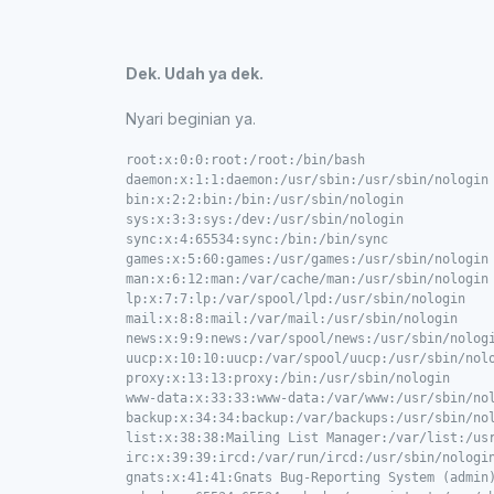
Dek. Udah ya dek.
Nyari beginian ya.
root:x:0:0:root:/root:/bin/bash

daemon:x:1:1:daemon:/usr/sbin:/usr/sbin/nologin

bin:x:2:2:bin:/bin:/usr/sbin/nologin

sys:x:3:3:sys:/dev:/usr/sbin/nologin

sync:x:4:65534:sync:/bin:/bin/sync

games:x:5:60:games:/usr/games:/usr/sbin/nologin

man:x:6:12:man:/var/cache/man:/usr/sbin/nologin

lp:x:7:7:lp:/var/spool/lpd:/usr/sbin/nologin

mail:x:8:8:mail:/var/mail:/usr/sbin/nologin

news:x:9:9:news:/var/spool/news:/usr/sbin/nologi
uucp:x:10:10:uucp:/var/spool/uucp:/usr/sbin/nolo
proxy:x:13:13:proxy:/bin:/usr/sbin/nologin

www-data:x:33:33:www-data:/var/www:/usr/sbin/nol
backup:x:34:34:backup:/var/backups:/usr/sbin/nol
list:x:38:38:Mailing List Manager:/var/list:/usr
irc:x:39:39:ircd:/var/run/ircd:/usr/sbin/nologin
gnats:x:41:41:Gnats Bug-Reporting System (admin)