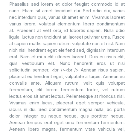
Phasellus sed lorem et dolor feugiat commodo id at
nunc. Etiam sit amet tincidunt dui. Sed odio dui, varius
nec interdum quis, varius sit amet enim. Vivamus laoreet
varius lorem, volutpat elementum libero condimentum
at. Praesent at velit orci, id lobortis sapien. Nulla odio
ligula, luctus non tincidunt at, laoreet pulvinar urna. Fusce
at sapien mattis sapien rutrum vulputate non et nisl. Nam
nibh nisi, hendrerit eget eleifend sed, dignissim interdum
erat. Nam et mi a elit ultrices laoreet. Duis eu risus elit,
quis vestibulum elit. Nunc hendrerit eros ut nisi
sollicitudin semper. <br /><br /> Aenean risus sapien,
placerat eu hendrerit eget, vulputate a turpis. Aenean eu
convallis ante. Aliquam rutrum, velit quis volutpat
fermentum, elit lorem fermentum tortor, vel rutrum
lectus eros sit amet lectus. Pellentesque at rhoncus nisl.
Vivamus enim lacus, placerat eget semper vehicula,
iaculis in dui. Sed condimentum magna nulla, ac porta
dolor. Integer eu neque neque, quis porttitor neque.
Aenean tempus erat eget urna fermentum fermentum.
Aenean libero magna, fermentum vitae vehicula vel,