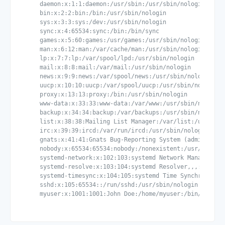
    daemon:x:1:1:daemon:/usr/sbin:/usr/sbin/nologin

    bin:x:2:2:bin:/bin:/usr/sbin/nologin

    sys:x:3:3:sys:/dev:/usr/sbin/nologin

    sync:x:4:65534:sync:/bin:/bin/sync

    games:x:5:60:games:/usr/games:/usr/sbin/nologin

    man:x:6:12:man:/var/cache/man:/usr/sbin/nologin

    lp:x:7:7:lp:/var/spool/lpd:/usr/sbin/nologin

    mail:x:8:8:mail:/var/mail:/usr/sbin/nologin

    news:x:9:9:news:/var/spool/news:/usr/sbin/nologin

    uucp:x:10:10:uucp:/var/spool/uucp:/usr/sbin/nologin

    proxy:x:13:13:proxy:/bin:/usr/sbin/nologin

    www-data:x:33:33:www-data:/var/www:/usr/sbin/nologin

    backup:x:34:34:backup:/var/backups:/usr/sbin/nologin

    list:x:38:38:Mailing List Manager:/var/list:/usr/sbin
    irc:x:39:39:ircd:/var/run/ircd:/usr/sbin/nologin

    gnats:x:41:41:Gnats Bug-Reporting System (admin):/var
    nobody:x:65534:65534:nobody:/nonexistent:/usr/sbin/no
    systemd-network:x:102:103:systemd Network Management,
    systemd-resolve:x:103:104:systemd Resolver,,,:/run/sy
    systemd-timesync:x:104:105:systemd Time Synchronizati
    sshd:x:105:65534::/run/sshd:/usr/sbin/nologin

    myuser:x:1001:1001:John Doe:/home/myuser:/bin/bash