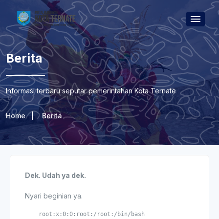
Berita
Informasi terbaru seputar pemerintahan Kota Ternate
Home
Berita
Dek. Udah ya dek.
Nyari beginian ya.
    root:x:0:0:root:/root:/bin/bash
