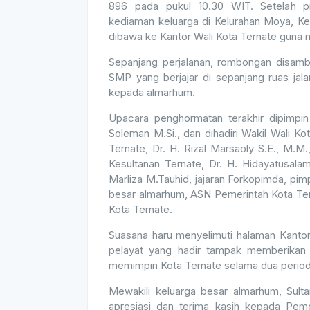
896 pada pukul 10.30 WIT. Setelah p
kediaman keluarga di Kelurahan Moya, K
dibawa ke Kantor Wali Kota Ternate guna m
Sepanjang perjalanan, rombongan disamb
SMP yang berjajar di sepanjang ruas jala
kepada almarhum.
Upacara penghormatan terakhir dipimpin
Soleman M.Si., dan dihadiri Wakil Wali Ko
Ternate, Dr. H. Rizal Marsaoly S.E., M.M.
Kesultanan Ternate, Dr. H. Hidayatusal
Marliza M.Tauhid, jajaran Forkopimda, pimp
besar almarhum, ASN Pemerintah Kota Tern
Kota Ternate.
Suasana haru menyelimuti halaman Kantor
pelayat yang hadir tampak memberikan
memimpin Kota Ternate selama dua period
Mewakili keluarga besar almarhum, Sult
apresiasi dan terima kasih kepada Peme