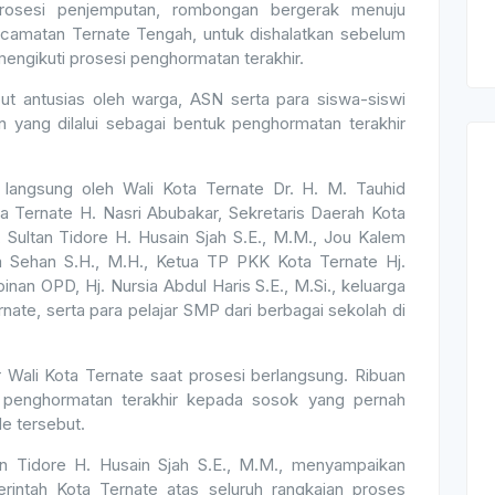
rosesi penjemputan, rombongan bergerak menuju
ecamatan Ternate Tengah, untuk dishalatkan sebelum
engikuti prosesi penghormatan terakhir.
ut antusias oleh warga, ASN serta para siswa-siswi
n yang dilalui sebagai bentuk penghormatan terakhir
 langsung oleh Wali Kota Ternate Dr. H. M. Tauhid
ta Ternate H. Nasri Abubakar, Sekretaris Daerah Kota
, Sultan Tidore H. Husain Sjah S.E., M.M., Jou Kalem
am Sehan S.H., M.H., Ketua TP PKK Kota Ternate Hj.
inan OPD, Hj. Nursia Abdul Haris S.E., M.Si., keluarga
ate, serta para pelajar SMP dari berbagai sekolah di
 Wali Kota Ternate saat prosesi berlangsung. Ribuan
 penghormatan terakhir kepada sosok yang pernah
e tersebut.
an Tidore H. Husain Sjah S.E., M.M., menyampaikan
rintah Kota Ternate atas seluruh rangkaian proses